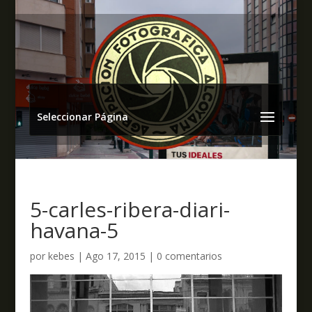
Seleccionar Página
5-carles-ribera-diari-
havana-5
por
kebes
|
Ago 17, 2015
|
0 comentarios