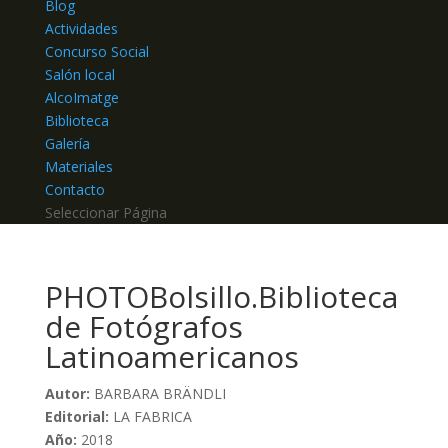
Blog
Actividades
Concurso Social
Salón local
AlcoImatge
Biblioteca
Galería
Materiales
Contacto
Seleccionar Página
PHOTOBolsillo.Biblioteca
de Fotógrafos
Latinoamericanos
Autor:
BARBARA BRÄNDLI
Editorial:
LA FABRICA
Año:
2018